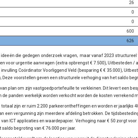
26
0
0
600
626
e ideeën die gedegen onderzoek vragen, maar vanaf 2023 structureel 
gen voor urgentie aanvragen (extra opbrengst € 7.500), Uitbesteden 
re invulling Coördinator Voorliggend Veld (besparing € € 35.000), Ui
, Deze voorstellen geven een structurele verhoging van het saldo beg
an plan om zijn vastgoedportefeuille te verkleinen. Dit levert een bes
en de panden werkelijk worden verkocht worden de kosten verrekend me
totaal zijn er ruim 2.200 parkeerontheffingen en worden er jaarlijks 40
n van een vergunning zijn meerdere afdeling betrokken. De tijdsbestedi
 van ICT applicaties en waardepapier. Verhoging naar € 50 zorgt voor
t saldo begroting van € 76.000 per jaar.