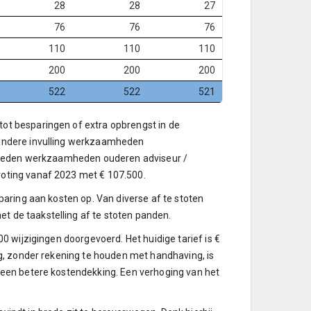
28
28
27
76
76
76
110
110
110
200
200
200
522
522
521
tot besparingen of extra opbrengst in de
/ andere invulling werkzaamheden
tbesteden werkzaamheden ouderen adviseur /
roting vanaf 2023 met € 107.500.
paring aan kosten op. Van diverse af te stoten
t de taakstelling af te stoten panden.
0 wijzigingen doorgevoerd. Het huidige tarief is €
ng, zonder rekening te houden met handhaving, is
 een betere kostendekking. Een verhoging van het