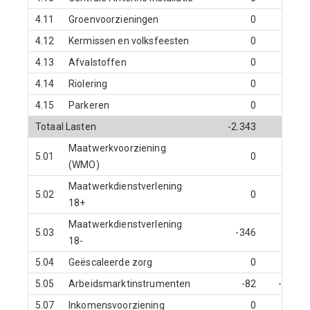
4.11
Groenvoorzieningen
0
0
4.12
Kermissen en volksfeesten
0
0
4.13
Afvalstoffen
0
0
4.14
Riolering
0
0
4.15
Parkeren
0
0
Totaal Lasten
-2.343
0
Maatwerkvoorziening
5.01
0
0
(WMO)
Maatwerkdienstverlening
5.02
0
0
18+
Maatwerkdienstverlening
5.03
-346
0
18-
5.04
Geëscaleerde zorg
0
0
5.05
Arbeidsmarktinstrumenten
-82
-21
5.07
Inkomensvoorziening
0
0