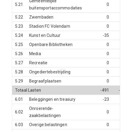
Gemeentelijke
5.21
0
0
buitensportaccommodaties
5.22
Zwembaden
0
0
5.23
Stadion FC Volendam
0
0
5.24
Kunst en Cultuur
-35
0
5.25
Openbare Bibliotheken
0
0
5.26
Media
0
0
5.27
Recreatie
0
0
5.28
Ongediertebestrijding
0
0
5.29
Begraafplaatsen
0
0
Totaal Lasten
-491
-26
6.01
Beleggingen en treasury
-23
0
Onroerende-
6.02
0
0
zaakbelastingen
6.03
Overige belastingen
0
0