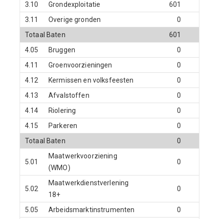
3.10
Grondexploitatie
601
0
3.11
Overige gronden
0
0
Totaal Baten
601
0
4.05
Bruggen
0
0
4.11
Groenvoorzieningen
0
0
4.12
Kermissen en volksfeesten
0
0
4.13
Afvalstoffen
0
0
4.14
Riolering
0
0
4.15
Parkeren
0
0
Totaal Baten
0
0
Maatwerkvoorziening
5.01
0
0
(WMO)
Maatwerkdienstverlening
5.02
0
0
18+
5.05
Arbeidsmarktinstrumenten
0
0