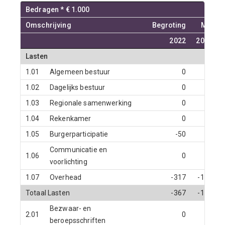
Bedragen * € 1.000
Omschrijving
Begroting
Meerja
2022
2023
Lasten
1.01
Algemeen bestuur
0
0
1.02
Dagelijks bestuur
0
0
1.03
Regionale samenwerking
0
0
1.04
Rekenkamer
0
0
1.05
Burgerparticipatie
-50
0
Communicatie en
1.06
0
0
voorlichting
1.07
Overhead
-317
-125
Totaal Lasten
-367
-125
Bezwaar- en
2.01
0
0
beroepsschriften