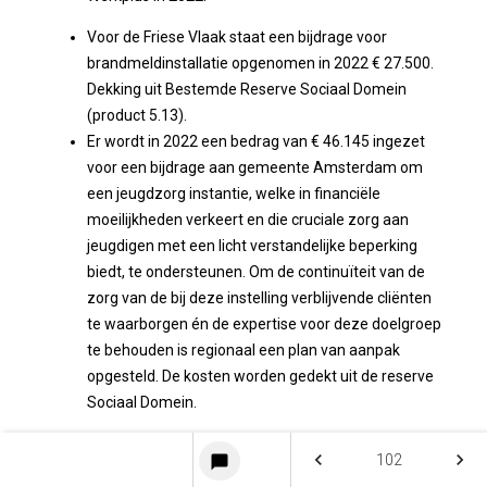
Voor de Friese Vlaak staat een bijdrage voor
brandmeldinstallatie opgenomen in 2022 € 27.500.
Dekking uit Bestemde Reserve Sociaal Domein
(product 5.13).
Er wordt in 2022 een bedrag van € 46.145 ingezet
voor een bijdrage aan gemeente Amsterdam om
een jeugdzorg instantie, welke in financiële
moeilijkheden verkeert en die cruciale zorg aan
jeugdigen met een licht verstandelijke beperking
biedt, te ondersteunen. Om de continuïteit van de
zorg van de bij deze instelling verblijvende cliënten
te waarborgen én de expertise voor deze doelgroep
te behouden is regionaal een plan van aanpak
opgesteld. De kosten worden gedekt uit de reserve
Sociaal Domein.
Reserve Participatie
keyboard_arrow_left
keyboard_arrow_right
102
chat_bubble
2022 € 82.400