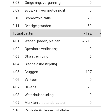
3.08
Omgevingsvergunning
0
0
3.09
Bouw- en woningtoezicht
0
0
3.10
Grondexploitatie
23
0
3.11
Overige gronden
-50
0
Totaal Lasten
-192
-91
4.01
Wegen, paden, pleinen
-2.216
0
4.02
Openbare verlichting
0
0
4.03
Straatreiniging
0
0
4.04
Gladheidsbestrijding
0
0
4.05
Bruggen
-107
0
4.06
Verkeer
0
0
4.07
Havens
-20
0
4.08
Waterhuishouding
0
0
4.09
Markten en standplaatsen
0
0
4.10
Centrale Antenne Installatie
0
0