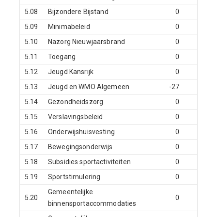
5.08
Bijzondere Bijstand
0
0
5.09
Minimabeleid
0
0
5.10
Nazorg Nieuwjaarsbrand
0
0
5.11
Toegang
0
-5
5.12
Jeugd Kansrijk
0
0
5.13
Jeugd en WMO Algemeen
-27
0
5.14
Gezondheidszorg
0
0
5.15
Verslavingsbeleid
0
0
5.16
Onderwijshuisvesting
0
0
5.17
Bewegingsonderwijs
0
0
5.18
Subsidies sportactiviteiten
0
0
5.19
Sportstimulering
0
0
Gemeentelijke
5.20
0
0
binnensportaccommodaties