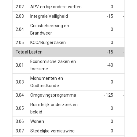
2.02
APV en bijzondere wetten
0
0
2.03
Integrale Veiligheid
-15
-15
Crisisbeheersing en
2.04
0
0
Brandweer
2.05
KCC/Burgerzaken
0
0
Totaal Lasten
-15
-15
Economische zaken en
3.01
-40
0
toerisme
Monumenten en
3.03
0
0
Oudheidkunde
3.04
Omgevingsprogramma
-125
-91
Ruimtelijk onderzoek en
3.05
0
0
beleid
3.06
Wonen
0
0
3.07
Stedelijke vernieuwing
0
0