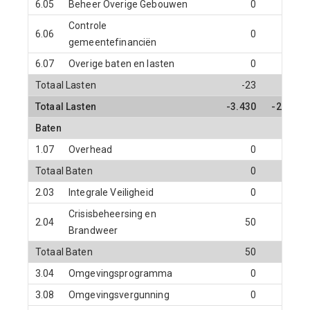
6.05
Beheer Overige Gebouwen
0
0
Controle
6.06
0
0
gemeentefinanciën
6.07
Overige baten en lasten
0
0
Totaal Lasten
-23
0
Totaal Lasten
-3.430
-256
Baten
1.07
Overhead
0
0
Totaal Baten
0
0
2.03
Integrale Veiligheid
0
0
Crisisbeheersing en
2.04
50
0
Brandweer
Totaal Baten
50
0
3.04
Omgevingsprogramma
0
0
3.08
Omgevingsvergunning
0
0