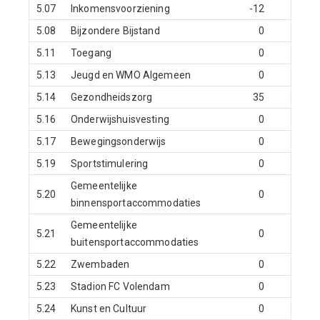
5.07
Inkomensvoorziening
-12
0
5.08
Bijzondere Bijstand
0
0
5.11
Toegang
0
0
5.13
Jeugd en WMO Algemeen
0
0
5.14
Gezondheidszorg
35
20
5.16
Onderwijshuisvesting
0
0
5.17
Bewegingsonderwijs
0
0
5.19
Sportstimulering
0
0
Gemeentelijke
5.20
0
0
binnensportaccommodaties
Gemeentelijke
5.21
0
0
buitensportaccommodaties
5.22
Zwembaden
0
0
5.23
Stadion FC Volendam
0
0
5.24
Kunst en Cultuur
0
0