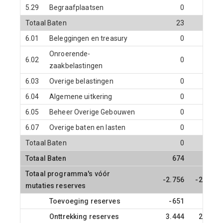
5.29
Begraafplaatsen
0
0
Totaal Baten
23
20
6.01
Beleggingen en treasury
0
0
Onroerende-
6.02
0
0
zaakbelastingen
6.03
Overige belastingen
0
0
6.04
Algemene uitkering
0
0
6.05
Beheer Overige Gebouwen
0
0
6.07
Overige baten en lasten
0
0
Totaal Baten
0
0
Totaal Baten
674
20
Totaal programma's vóór
-2.756
-236
mutaties reserves
Toevoeging reserves
-651
0
Onttrekking reserves
3.444
251