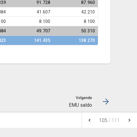
339
91.728
87.960
384
41.607
42.210
100
8.100
8.100
484
49.707
50.310
823
141.435
138.270
Volgende
EMU saldo
keyboard_arrow_left
keyboard_arrow_right
105
/
111