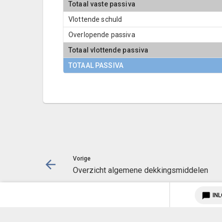
Totaal vaste passiva
Vlottende schuld
Overlopende passiva
Totaal vlottende passiva
TOTAAL PASSIVA
Vorige
Overzicht algemene dekkingsmiddelen
chat_bubble
IN