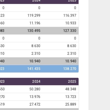
023
2024
2025
0
0
0
423
119.299
116.397
460
11.196
10.933
883
130.495
127.330
0
0
0
630
8.630
8.630
310
2.310
2.310
940
10.940
10.940
823
141.435
138.270
023
2024
2025
550
50.280
48.348
270
13.976
13.723
519
27.472
25.889