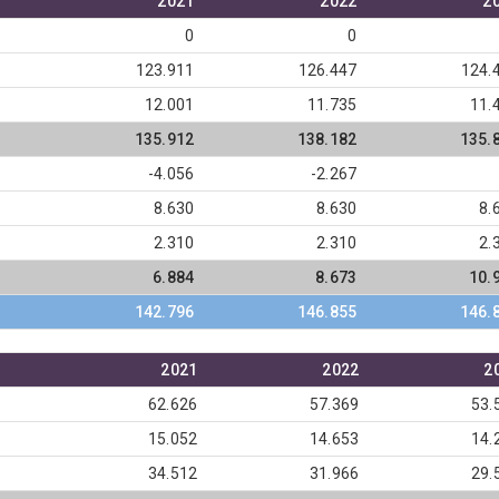
2021
2022
2
0
0
123.911
126.447
124.
12.001
11.735
11.
135.912
138.182
135.
-4.056
-2.267
8.630
8.630
8.
2.310
2.310
2.
6.884
8.673
10.
142.796
146.855
146.
2021
2022
2
62.626
57.369
53.
15.052
14.653
14.
34.512
31.966
29.