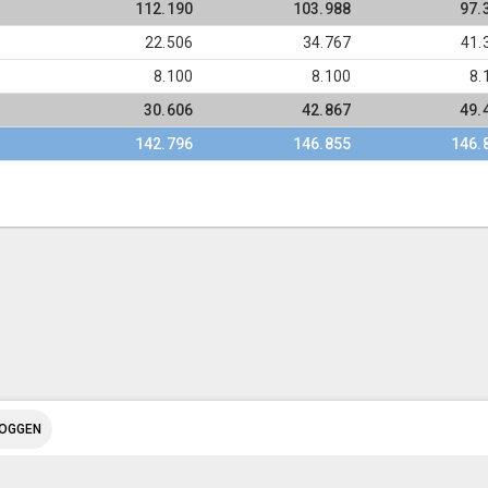
112.190
103.988
97.
22.506
34.767
41.
8.100
8.100
8.
30.606
42.867
49.
142.796
146.855
146.
LOGGEN
© Inergy
|
Privacy statement
|
Sitemap